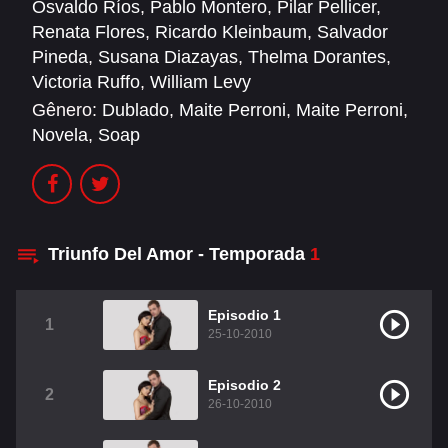
Osvaldo Ríos
,
Pablo Montero
,
Pilar Pellicer
,
Renata Flores
,
Ricardo Kleinbaum
,
Salvador
Christian Chavéz
Christopher Von Uckermann
Pineda
,
Susana Diazayas
,
Thelma Dorantes
,
Dulce María
Maite Perroni
Victoria Ruffo
,
William Levy
Gênero:
Dublado
,
Maite Perroni
,
Maite Perroni
,
RBD
Novela
,
Soap
DUBLADO
Alfonso Herrera
Anahí
Triunfo Del Amor - Temporada
1
Christian Chavez
Christopher Von Uckermann
Dulce María
Maite Perroni
Episodio 1
1
25-10-2010
RBD
Como Assistir Dublado
Episodio 2
LEGENDADO
2
26-10-2010
Alfonso Herrera
Anahí