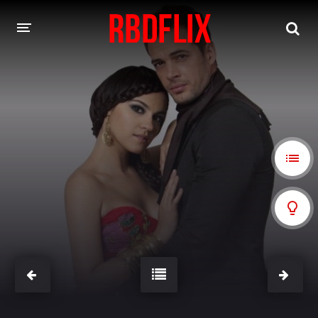
HOME
REBELDE
Rebelde: En Español
Rebelde: Dublado
FILMES
Alfonso Herrera
Anahí
Christian Chávez
Christopher Von Uckermann
Dulce María
Maite Perroni
NOVELAS