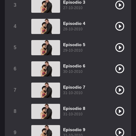
Episodio 3
3
Christian Chavez
Christopher Von Uckermann
27-10-2010
Dulce María
Maite Perroni
Episodio 4
4
28-10-2010
RBD
Como Assistir Legendado
Episodio 5
5
29-10-2010
Episodio 6
6
30-10-2010
Episodio 7
7
31-10-2010
Episodio 8
8
31-10-2010
Episodio 9
9
31-10-2010