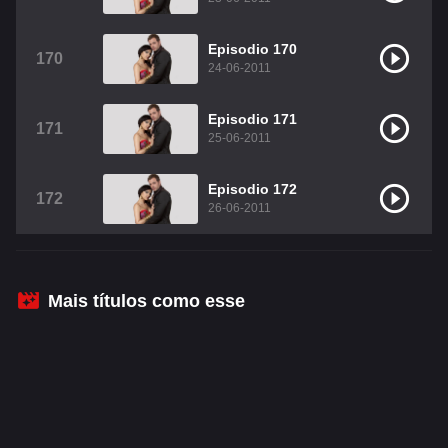
Episodio 170
170
24-06-2011
Episodio 171
171
25-06-2011
Episodio 172
172
26-06-2011
Mais títulos como esse
© 2023 - 2026
•
•
RBDFlix