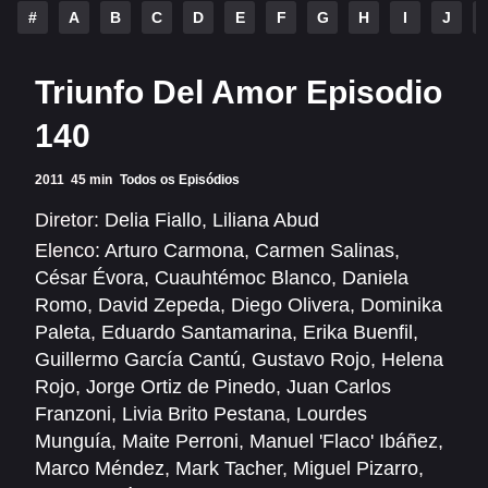
Alfonso Herrera
Anahí
#
A
B
C
D
E
F
G
H
I
J
Christian Chávez
Christopher Von Uckermann
Triunfo Del Amor Episodio
Dulce María
Maite Perroni
140
RBD
2011
45 min
Todos os Episódios
SÉRIES
Diretor:
Delia Fiallo
,
Liliana Abud
Elenco:
Arturo Carmona
,
Carmen Salinas
,
Alfonso Herrera
Anahí
César Évora
,
Cuauhtémoc Blanco
,
Daniela
Christian Chávez
Christopher Von Uckermann
Romo
,
David Zepeda
,
Diego Olivera
,
Dominika
Paleta
,
Eduardo Santamarina
,
Erika Buenfil
,
Dulce María
Maite Perroni
Guillermo García Cantú
,
Gustavo Rojo
,
Helena
RBD
Rojo
,
Jorge Ortiz de Pinedo
,
Juan Carlos
Franzoni
,
Livia Brito Pestana
,
Lourdes
SHOWS
Munguía
,
Maite Perroni
,
Manuel 'Flaco' Ibáñez
,
Marco Méndez
,
Mark Tacher
,
Miguel Pizarro
,
Alfonso Herrera
Anahí