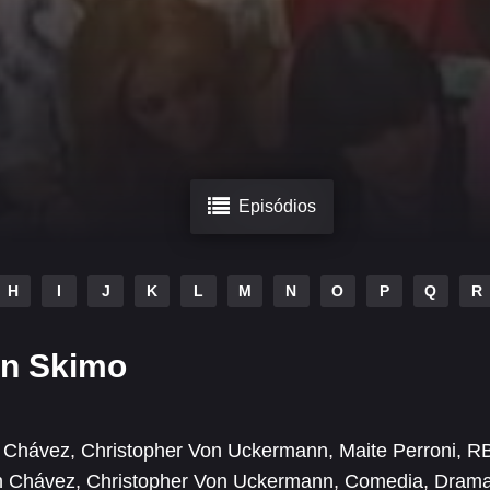
Episódios
H
I
J
K
L
M
N
O
P
Q
R
en Skimo
n Chávez
,
Christopher Von Uckermann
,
Maite Perroni
,
R
an Chávez
,
Christopher Von Uckermann
,
Comedia
,
Dram