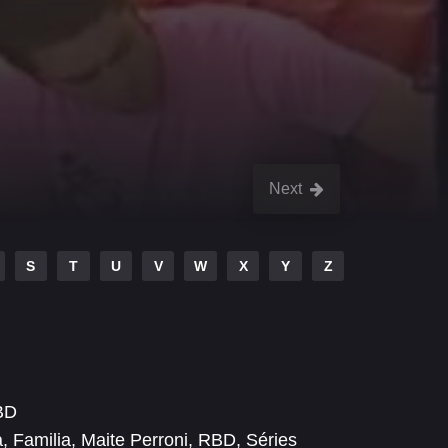
Next
S
T
U
V
W
X
Y
Z
BD
a
,
Familia
,
Maite Perroni
,
RBD
,
Séries