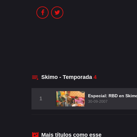
Skimo - Temporada
4
Especial: RBD en Skim
1
30-09-2007
Mais títulos como esse