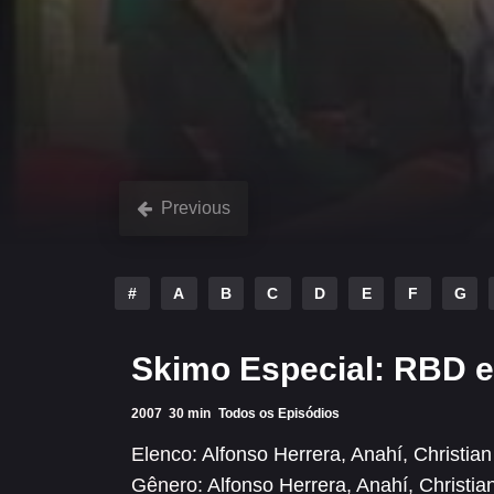
Previous
#
A
B
C
D
E
F
G
Skimo Especial: RBD 
2007
30 min
Todos os Episódios
Elenco:
Alfonso Herrera
,
Anahí
,
Christia
Gênero:
Alfonso Herrera
,
Anahí
,
Christi