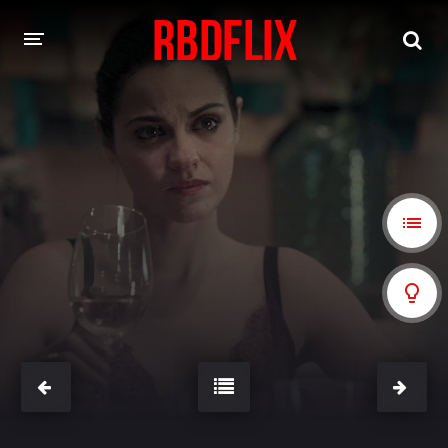
HOME
REBELDE
Rebelde: En Español
Rebelde: Dublado
FILMES
Alfonso Herrera
Anahí
Christian Chávez
Christopher Von Uckermann
Dulce María
Maite Perroni
NOVELAS