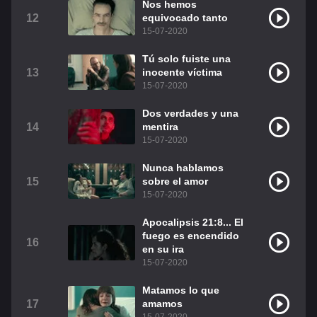
Nos hemos
12
equivocado tanto
15-07-2020
Tú solo fuiste una
13
inocente víctima
15-07-2020
Dos verdades y una
14
mentira
15-07-2020
Nunca hablamos
15
sobre el amor
15-07-2020
Apocalipsis 21:8... El
fuego es encendido
16
en su ira
15-07-2020
Matamos lo que
17
amamos