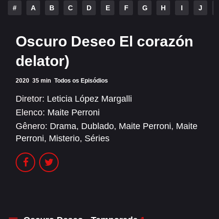
Alfonso Herrera
Anahí
#
A
B
C
D
E
F
G
H
I
J
Christian Chávez
Christopher Von Uckermann
Oscuro Deseo El corazón
Dulce María
Maite Perroni
delator)
RBD
2020
35 min
Todos os Episódios
SÉRIES
Diretor:
Leticia López Margalli
Elenco:
Maite Perroni
Alfonso Herrera
Anahí
Gênero:
Drama
,
Dublado
,
Maite Perroni
,
Maite
Christian Chávez
Christopher Von Uckermann
Perroni
,
Misterio
,
Séries
Dulce María
Maite Perroni
RBD
SHOWS
Alfonso Herrera
Anahí