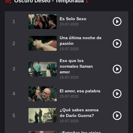
Oscuro Deseo - Temporada
1
Christian Chavéz
Christopher Von Uckermann
Es Solo Sexo
1
Dulce María
Maite Perroni
15-07-2020
RBD
Una última noche de
2
pasión
15-07-2020
DUBLADO
Eso que los
Alfonso Herrera
Anahí
normales llaman
3
amor
Christian Chavez
Christopher Von Uckermann
15-07-2020
Dulce María
Maite Perroni
El amor, esa palabra
4
15-07-2020
RBD
Como Assistir Dublado
¿Qué sabes acerca
LEGENDADO
5
de Darío Guerra?
15-07-2020
Alfonso Herrera
Anahí
¿Extrañas los viejos