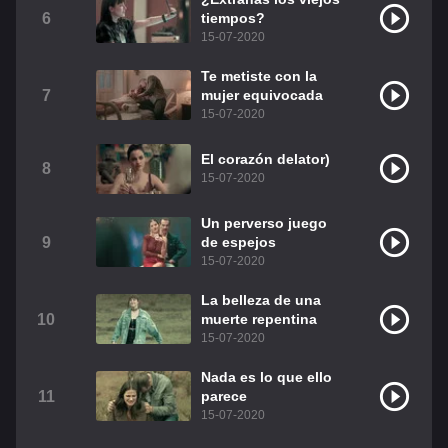
6
tiempos?
Christian Chavez
Christopher Von Uckermann
15-07-2020
Dulce María
Maite Perroni
Te metiste con la
7
mujer equivocada
RBD
Como Assistir Legendado
15-07-2020
El corazón delator)
8
15-07-2020
Un perverso juego
9
de espejos
15-07-2020
La belleza de una
10
muerte repentina
15-07-2020
Nada es lo que ello
11
parece
15-07-2020