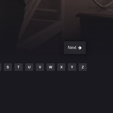
Next
S
T
U
V
W
X
Y
Z