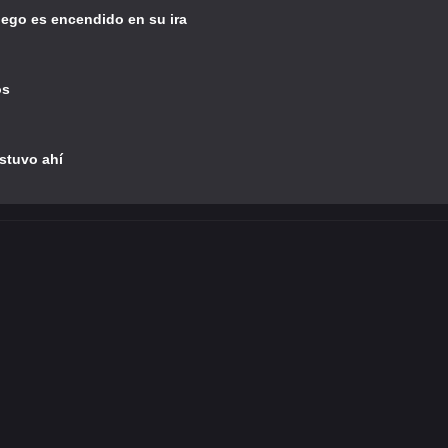
fuego es encendido en su ira
os
stuvo ahí
© 2023 - 2026
•
•
RBDFlix