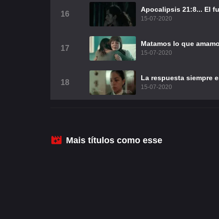
Apocalipsis 21:8... El 
16
15-07-2020
Matamos lo que amam
17
15-07-2020
La respuesta siempre e
18
15-07-2020
Mais títulos como esse