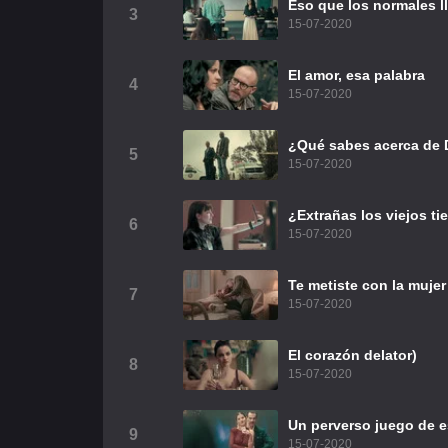
Eso que los normales 
3
15-07-2020
El amor, esa palabra
4
15-07-2020
¿Qué sabes acerca de 
5
15-07-2020
¿Extrañas los viejos t
6
15-07-2020
Te metiste con la muje
7
15-07-2020
El corazón delator)
8
15-07-2020
Un perverso juego de 
9
15-07-2020