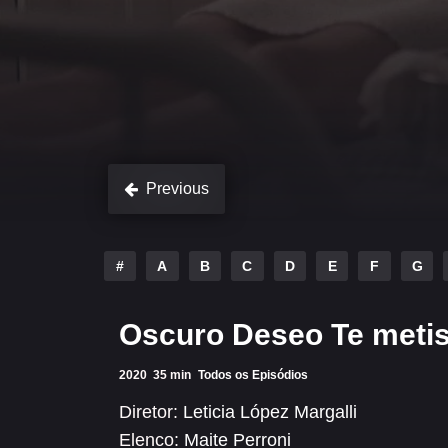
Previous
#
A
B
C
D
E
F
G
Oscuro Deseo Te metis
2020
35 min
Todos os Episódios
Diretor:
Leticia López Margalli
Elenco:
Maite Perroni