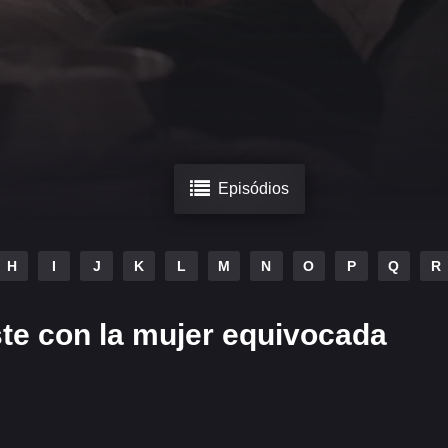
Episódios
H
I
J
K
L
M
N
O
P
Q
R
te con la mujer equivocada