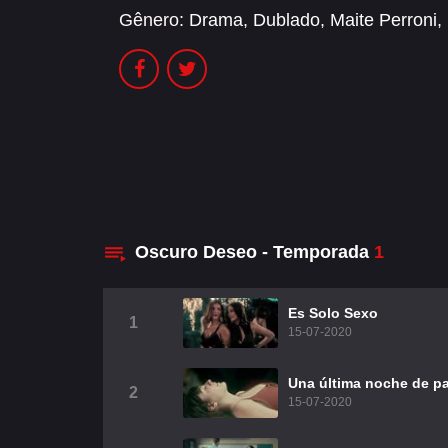
Gênero:
Drama
,
Dublado
,
Maite Perroni
,
Oscuro Deseo - Temporada
1
Es Solo Sexo
1
15-07-2020
Una última noche de p
2
15-07-2020