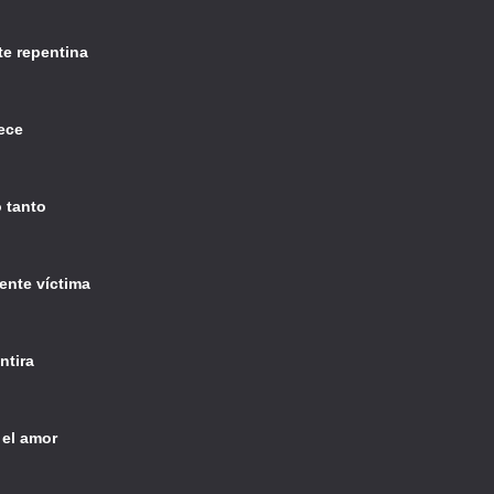
te repentina
rece
 tanto
ente víctima
ntira
el amor