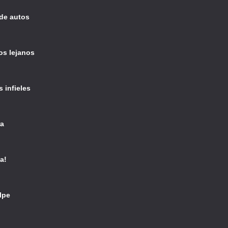
de autos
os lejanos
 infieles
ra
a!
lpe