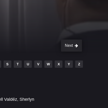
Next
S
T
U
V
W
X
Y
Z
ell Valdéz
,
Sherlyn