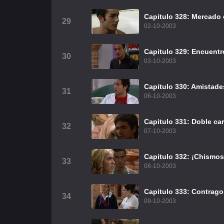
Capitulo 328: Mercado 
29
02-10-2003
Capitulo 329: Encuentr
30
03-10-2003
Capitulo 330: Amistades
31
06-10-2003
Capitulo 331: Doble ca
32
07-10-2003
Capitulo 332: ¡Chismos
33
08-10-2003
Capitulo 333: Contrago
34
09-10-2003