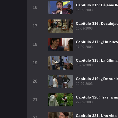
Capitulo 315: Déjame ll
16
15-09-2003
Capitulo 316: Desaloja
17
16-09-2003
Capitulo 317: ¿Un nue
18
17-09-2003
Capitulo 318: La últim
19
18-09-2003
Capitulo 319: ¿De vuel
20
19-09-2003
Capitulo 320: Tras la m
21
22-09-2003
Capitulo 321: Una vida 