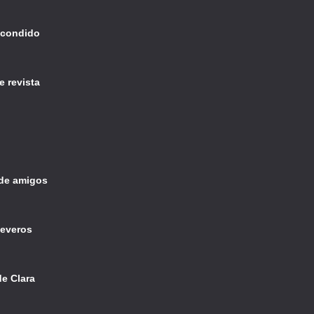
scondido
e revista
 de amigos
severos
de Clara