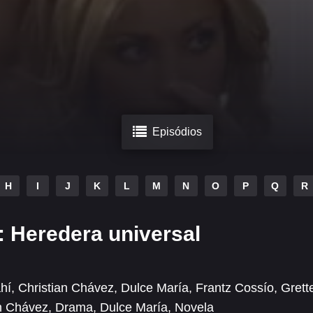
Episódios
H
I
J
K
L
M
N
O
P
Q
R
: Heredera universal
hí
,
Christian Chávez
,
Dulce María
,
Frantz Cossío
,
Grett
an Chávez
,
Drama
,
Dulce María
,
Novela