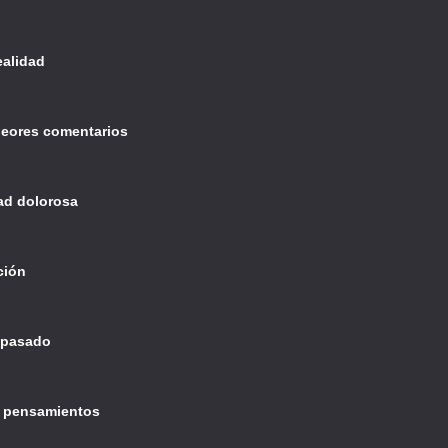
ealidad
peores comentarios
ad dolorosa
ción
l pasado
e pensamientos