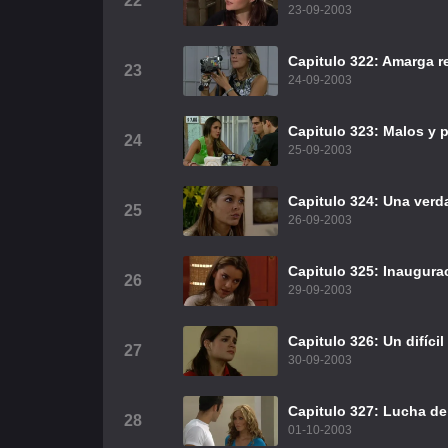
22
23-09-2003
Capitulo 322: Amarga r
23
24-09-2003
Capitulo 323: Malos y 
24
25-09-2003
Capitulo 324: Una verd
25
26-09-2003
Capitulo 325: Inaugura
26
29-09-2003
Capitulo 326: Un difíci
27
30-09-2003
Capitulo 327: Lucha d
28
01-10-2003