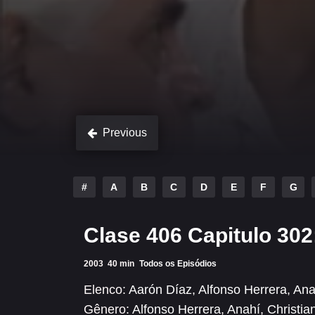
Previous
#
A
B
C
D
E
F
G
Clase 406 Capitulo 302
2003
40 min
Todos os Episódios
Elenco:
Aarón Díaz
,
Alfonso Herrera
,
Ana
Gênero:
Alfonso Herrera
,
Anahí
,
Christi