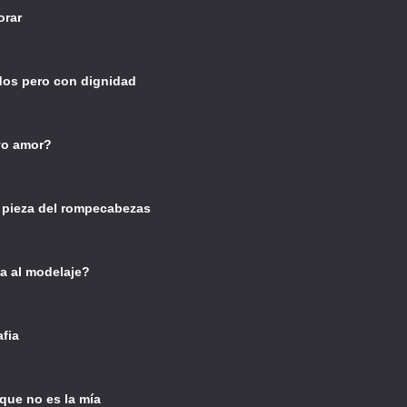
orar
dos pero con dignidad
vo amor?
a pieza del rompecabezas
ta al modelaje?
afia
que no es la mía