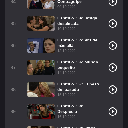
34
Contragolpe
09-10-2003
Capitulo 334: Intriga
35
desalmada
10-10-2003
Capitulo 335: Voz del
36
más allá
13-10-2003
Capitulo 336: Mundo
37
pequeño
14-10-2003
Capitulo 337: El peso
38
del pasado
15-10-2003
Capitulo 338:
39
Desprecio
16-10-2003