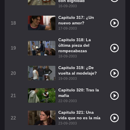
con dignidad
16-09-2003
Capitulo 317: ¿Un
18
nuevo amor?
17-09-2003
Capitulo 318: La
última pieza del
19
rompecabezas
18-09-2003
Capitulo 319: ¿De
20
vuelta al modelaje?
19-09-2003
Capitulo 320: Tras la
21
mafia
22-09-2003
Capitulo 321: Una
22
vida que no es la mía
23-09-2003