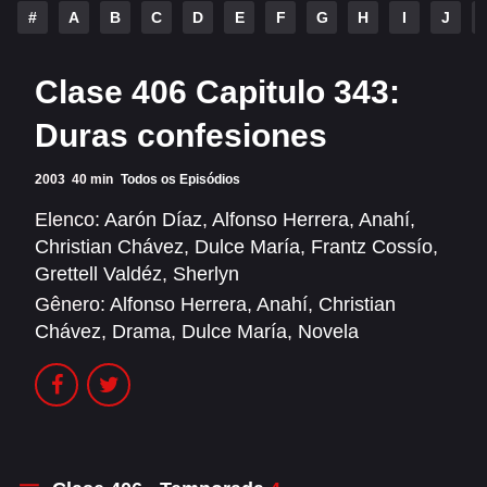
Alfonso Herrera
Anahí
#
A
B
C
D
E
F
G
H
I
J
Christian Chávez
Christopher Von Uckermann
Clase 406 Capitulo 343:
Dulce María
Maite Perroni
Duras confesiones
RBD
2003
40 min
Todos os Episódios
SÉRIES
Elenco:
Aarón Díaz
,
Alfonso Herrera
,
Anahí
,
Christian Chávez
,
Dulce María
,
Frantz Cossío
,
Alfonso Herrera
Anahí
Grettell Valdéz
,
Sherlyn
Christian Chávez
Christopher Von Uckermann
Gênero:
Alfonso Herrera
,
Anahí
,
Christian
Chávez
,
Drama
,
Dulce María
,
Novela
Dulce María
Maite Perroni
RBD
SHOWS
Alfonso Herrera
Anahí