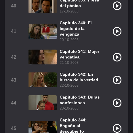
Capitulo 339: Presa
40
del pánico
17-10-2003
Capitulo 340: El
legado de la
41
venganza
20-10-2003
Capitulo 341: Mujer
42
vengativa
21-10-2003
Capitulo 342: En
43
busca de la verdad
22-10-2003
Capitulo 343: Duras
44
confesiones
23-10-2003
Capitulo 344:
Engaño al
45
descubierto