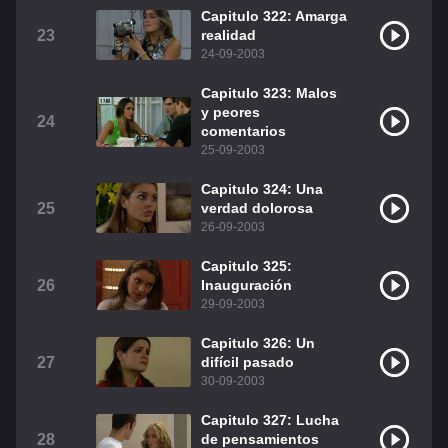
Capitulo 322: Amarga
23
realidad
24-09-2003
Capitulo 323: Malos
y peores
24
comentarios
25-09-2003
Capitulo 324: Una
25
verdad dolorosa
26-09-2003
Capitulo 325:
26
Inauguración
29-09-2003
Capitulo 326: Un
27
difícil pasado
30-09-2003
Capitulo 327: Lucha
28
de pensamientos