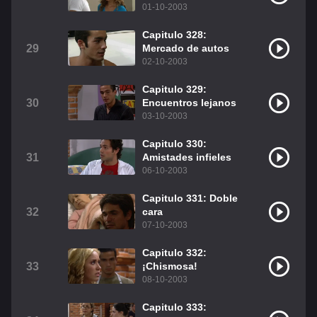
01-10-2003
Capitulo 328:
29
Mercado de autos
02-10-2003
Capitulo 329:
30
Encuentros lejanos
03-10-2003
Capitulo 330:
31
Amistades infieles
06-10-2003
Capitulo 331: Doble
32
cara
07-10-2003
Capitulo 332:
33
¡Chismosa!
08-10-2003
Capitulo 333: