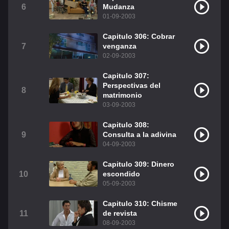
6
Mudanza
Christian Chavez
Christopher Von Uckermann
01-09-2003
Dulce María
Maite Perroni
Capitulo 306: Cobrar
7
venganza
RBD
Como Assistir Legendado
02-09-2003
Capitulo 307:
Perspectivas del
8
matrimonio
03-09-2003
Capitulo 308:
9
Consulta a la adivina
04-09-2003
Capitulo 309: Dinero
10
escondido
05-09-2003
Capitulo 310: Chisme
11
de revista
08-09-2003