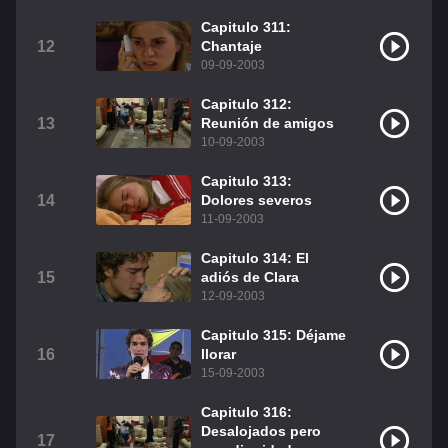
Capitulo 311:
12
Chantaje
09-09-2003
Capitulo 312:
13
Reunión de amigos
10-09-2003
Capitulo 313:
14
Dolores severos
11-09-2003
Capitulo 314: El
15
adiós de Clara
12-09-2003
Capitulo 315: Déjame
16
llorar
15-09-2003
Capitulo 316:
Desalojados pero
17