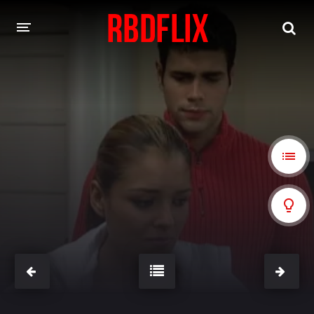
HOME
REBELDE
Rebelde: En Español
Rebelde: Dublado
FILMES
Alfonso Herrera
Anahí
Christian Chávez
Christopher Von Uckermann
Dulce María
Maite Perroni
NOVELAS