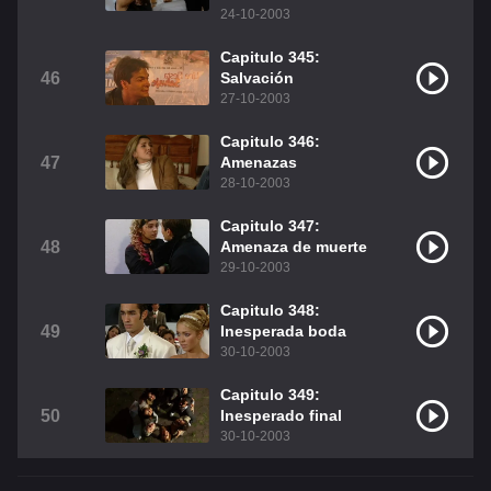
24-10-2003
Capitulo 345:
46
Salvación
27-10-2003
Capitulo 346:
47
Amenazas
28-10-2003
Capitulo 347:
48
Amenaza de muerte
29-10-2003
Capitulo 348:
49
Inesperada boda
30-10-2003
Capitulo 349:
50
Inesperado final
30-10-2003