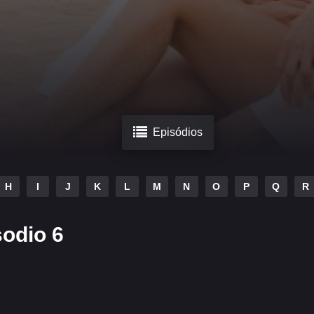
Episódios
H
I
J
K
L
M
N
O
P
Q
R
sodio 6