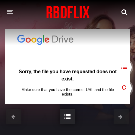
HOME
REBELDE
Rebelde: En Español
Rebelde: Dublado
FILMES
Alfonso Herrera
Anahí
Christian Chávez
Christopher Von Uckermann
Dulce María
Maite Perroni
NOVELAS