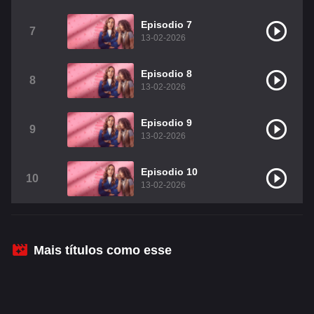
Christian Chavez
Christopher Von Uckermann
Episodio 7
7
13-02-2026
Dulce María
Maite Perroni
RBD
Episodio 8
Como Assistir Legendado
8
13-02-2026
Episodio 9
9
13-02-2026
Episodio 10
10
13-02-2026
Mais títulos como esse