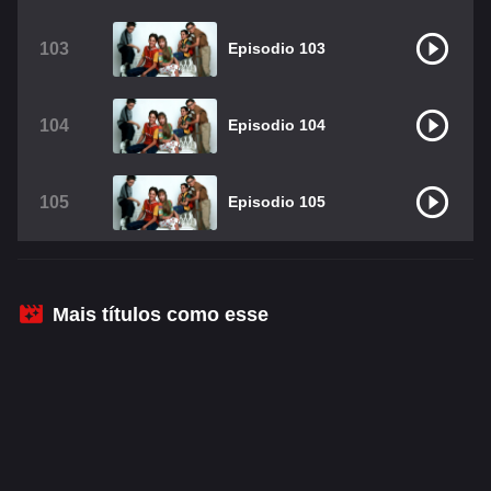
103
Episodio 103
104
Episodio 104
105
Episodio 105
Mais títulos como esse
© 2023 - 2026
•
•
RBDFlix