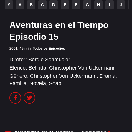
Alfonso Herrera
Anahí
#
A
B
C
D
E
F
G
H
I
J
Christian Chávez
Christopher Von Uckermann
Aventuras en el Tiempo
Dulce María
Maite Perroni
Episodio 15
RBD
2001
45 min
Todos os Episódios
SÉRIES
Diretor:
Sergio Schmucler
Elenco:
Belinda
,
Christopher Von Uckermann
Alfonso Herrera
Anahí
Gênero:
Christopher Von Uckermann
,
Drama
,
Christian Chávez
Christopher Von Uckermann
Familia
,
Novela
,
Soap
Dulce María
Maite Perroni
RBD
SHOWS
Alfonso Herrera
Anahí