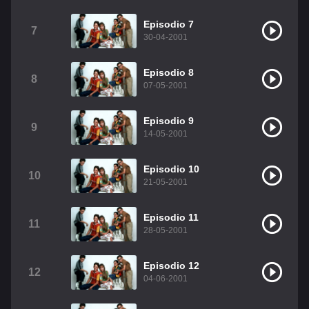
Christian Chavez
Christopher Von Uckermann
Episodio 7
7
30-04-2001
Dulce María
Maite Perroni
RBD
Episodio 8
Como Assistir Legendado
8
07-05-2001
Episodio 9
9
14-05-2001
Episodio 10
10
21-05-2001
Episodio 11
11
28-05-2001
Episodio 12
12
04-06-2001