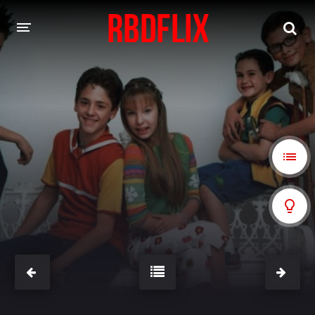
HOME
REBELDE
Rebelde: En Español
Rebelde: Dublado
FILMES
Alfonso Herrera
Anahí
Christian Chávez
Christopher Von Uckermann
Dulce María
Maite Perroni
NOVELAS