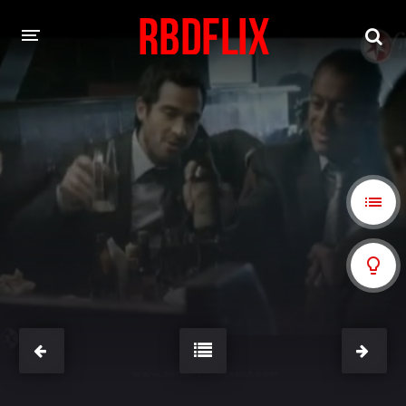
HOME
REBELDE
Rebelde: En Español
Rebelde: Dublado
FILMES
Alfonso Herrera
Anahí
Christian Chávez
Christopher Von Uckermann
Dulce María
Maite Perroni
NOVELAS