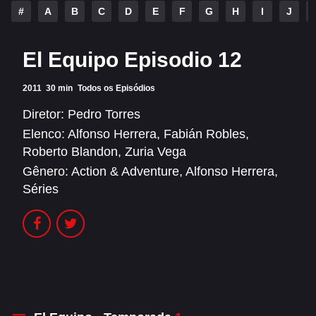
Alfonso Herrera
Anahí
#
A
B
C
D
E
F
G
H
I
J
Christian Chávez
Christopher Von Uckermann
El Equipo Episodio 12
Dulce María
Maite Perroni
2011
30 min
Todos os Episódios
RBD
Diretor:
Pedro Torres
SÉRIES
Elenco:
Alfonso Herrera
,
Fabián Robles
,
Roberto Blandon
,
Zuria Vega
Alfonso Herrera
Anahí
Gênero:
Action & Adventure
,
Alfonso Herrera
,
Séries
Christian Chávez
Christopher Von Uckermann
Dulce María
Maite Perroni
RBD
SHOWS
Alfonso Herrera
Anahí