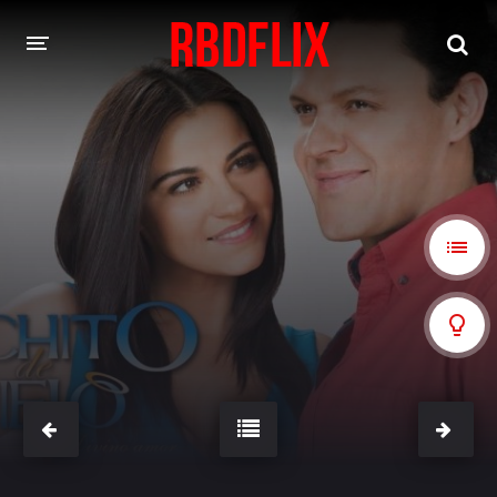
HOME
REBELDE
Rebelde: En Español
Rebelde: Dublado
FILMES
Alfonso Herrera
Anahí
Christian Chávez
Christopher Von Uckermann
Dulce María
Maite Perroni
NOVELAS