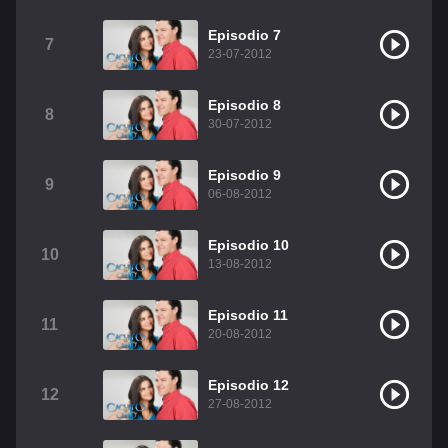
Christian Chavez
Christopher Von Uckermann
Episodio 7
7
23-07-2012
Dulce María
Maite Perroni
RBD
Episodio 8
Como Assistir Legendado
8
30-07-2012
Episodio 9
9
06-08-2012
Episodio 10
10
13-08-2012
Episodio 11
11
20-08-2012
Episodio 12
12
27-08-2012