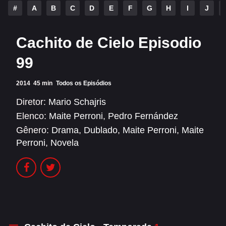
Alfonso Herrera
Anahí
#
A
B
C
D
E
F
G
H
I
J
Christian Chávez
Christopher Von Uckermann
Cachito de Cielo Episodio
Dulce María
Maite Perroni
99
RBD
2014
45 min
Todos os Episódios
SÉRIES
Diretor:
Mario Schajris
Elenco:
Maite Perroni
,
Pedro Fernández
Alfonso Herrera
Anahí
Gênero:
Drama
,
Dublado
,
Maite Perroni
,
Maite
Christian Chávez
Christopher Von Uckermann
Perroni
,
Novela
Dulce María
Maite Perroni
RBD
SHOWS
Alfonso Herrera
Anahí