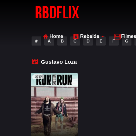
Home
Rebelde
Filme
#
A
B
C
D
E
F
G
Gustavo Loza
2017