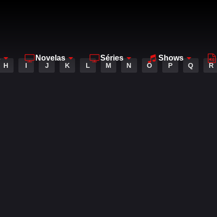
s
Novelas
Séries
Shows
H
I
J
K
L
M
N
O
P
Q
R