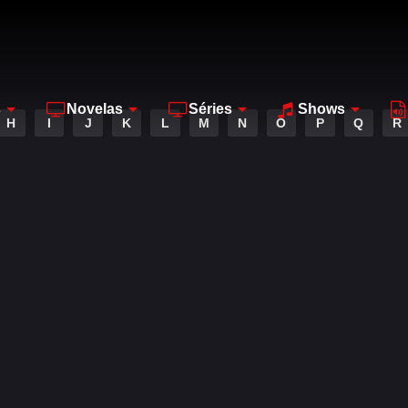
s
Novelas
Séries
Shows
H
I
J
K
L
M
N
O
P
Q
R