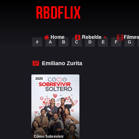
Home
Rebelde
Filme
#
A
B
C
D
E
F
G
Emiliano Zurita
2020
Cómo Sobrevivir