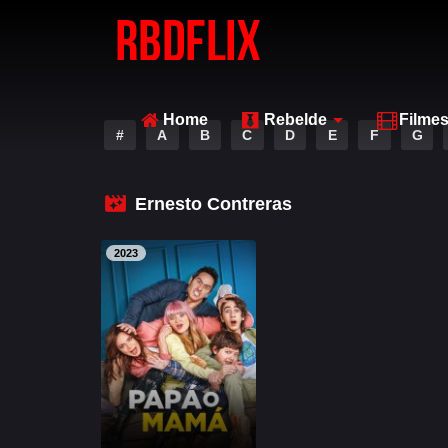
Home
Rebelde
Filme
#
A
B
C
D
E
F
G
Ernesto Contreras
2023