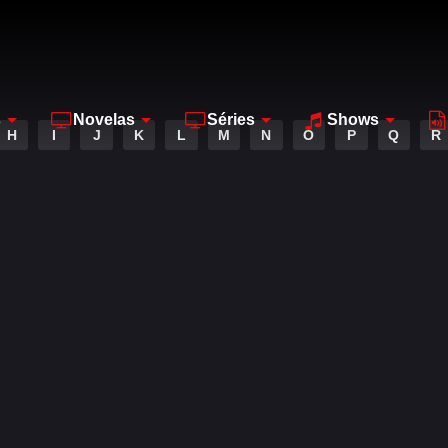
s
Novelas
Séries
Shows
H
I
J
K
L
M
N
O
P
Q
R