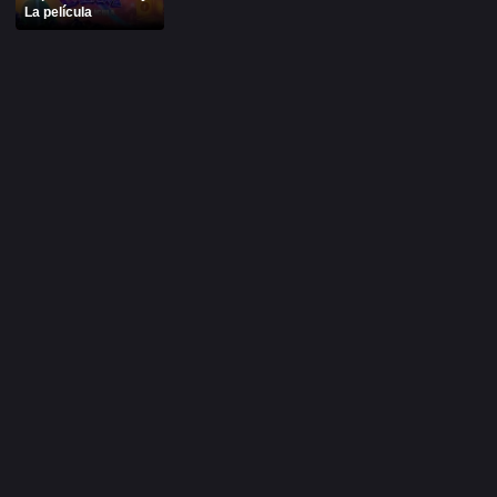
La película
Alfonso Herrera
Anahí
Christian Chávez
Christopher Von Uckermann
Dulce María
Maite Perroni
RBD
SÉRIES
Alfonso Herrera
Anahí
Christian Chávez
Christopher Von Uckermann
Dulce María
Maite Perroni
RBD
SHOWS
Alfonso Herrera
Anahí