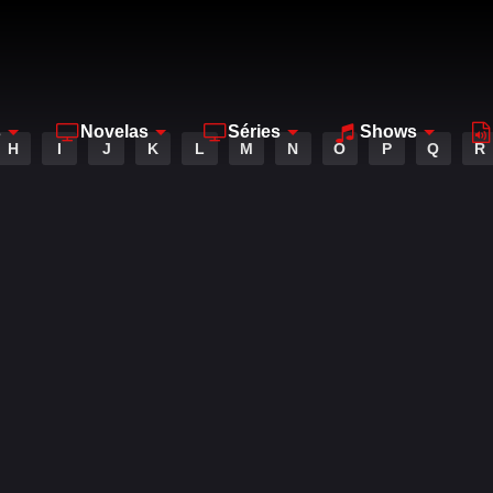
s
Novelas
Séries
Shows
H
I
J
K
L
M
N
O
P
Q
R