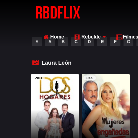
Home
Rebelde
Filme
#
A
B
C
D
E
F
G
Laura León
2011
1999