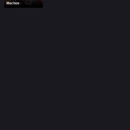
Machos
Alfonso Herrera
Anahí
Christian Chávez
Christopher Von Uckermann
Dulce María
Maite Perroni
RBD
SÉRIES
Alfonso Herrera
Anahí
Christian Chávez
Christopher Von Uckermann
Dulce María
Maite Perroni
RBD
SHOWS
Alfonso Herrera
Anahí