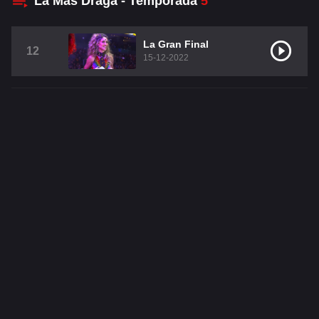
La Más Draga - Temporada
5
Alfonso Herrera
Anahí
Christian Chávez
Christopher Von Uckermann
La Gran Final
12
15-12-2022
Dulce María
Maite Perroni
RBD
SÉRIES
Alfonso Herrera
Anahí
Christian Chávez
Christopher Von Uckermann
Dulce María
Maite Perroni
RBD
SHOWS
Alfonso Herrera
Anahí