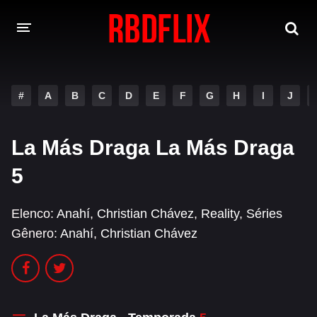
HOME
#
A
B
C
D
E
F
G
H
I
J
REBELDE
Rebelde: En Español
Rebelde: Dublado
La Más Draga La Más Draga
FILMES
5
Alfonso Herrera
Anahí
Elenco:
Anahí
,
Christian Chávez
,
Reality
,
Séries
Christian Chávez
Christopher Von Uckermann
Gênero:
Anahí
,
Christian Chávez
Dulce María
Maite Perroni
NOVELAS