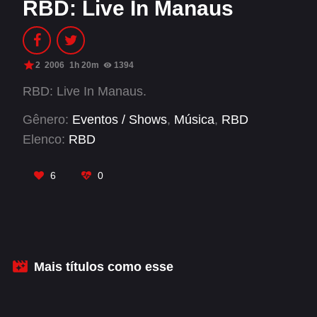
RBD: Live In Manaus
Alfonso Herrera
Anahí
Christian Chávez
Christopher Von Uckermann
Dulce María
2
2006
1h 20m
1394
Maite Perroni
RBD: Live In Manaus.
RBD
Gênero:
Eventos / Shows
,
Música
,
RBD
SÉRIES
Elenco:
RBD
Alfonso Herrera
Anahí
6
0
Christian Chávez
Christopher Von Uckermann
Dulce María
Maite Perroni
RBD
Mais títulos como esse
SHOWS
Alfonso Herrera
Anahí