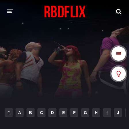
HOME
REBELDE
Rebelde: En Español
Rebelde: Dublado
FILMES
Alfonso Herrera
Anahí
Christian Chávez
Christopher Von Uckermann
Dulce María
Maite Perroni
#
A
B
C
D
E
F
G
H
I
J
NOVELAS