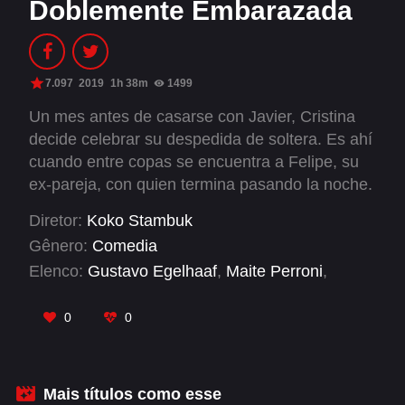
Doblemente Embarazada
Alfonso Herrera
Anahí
Christian Chávez
Christopher Von Uckermann
Dulce María
7.097
2019
1h 38m
1499
Maite Perroni
Un mes antes de casarse con Javier, Cristina
RBD
decide celebrar su despedida de soltera. Es ahí
cuando entre copas se encuentra a Felipe, su
SÉRIES
ex-pareja, con quien termina pasando la noche.
Cuando se entera que está embarazada, se
Alfonso Herrera
Anahí
Diretor:
Koko Stambuk
desata el caos. El problema real es enterarse
Christian Chávez
Christopher Von Uckermann
Gênero:
Comedia
que está esperando mellizos, uno de su
Elenco:
Gustavo Egelhaaf
,
Maite Perroni
,
prometido y uno de su ex. Tener una familia
Dulce María
Maite Perroni
Matías Novoa
,
Verónica Jaspeado
grande no era parte de sus planes.
RBD
0
0
SHOWS
Mais títulos como esse
Alfonso Herrera
Anahí