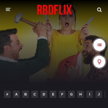
HOME
REBELDE
Rebelde: En Español
Rebelde: Dublado
FILMES
Alfonso Herrera
Anahí
Christian Chávez
Christopher Von Uckermann
Dulce María
Maite Perroni
#
A
B
C
D
E
F
G
H
I
J
NOVELAS