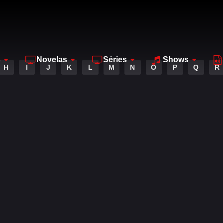
s
Novelas
Séries
Shows
H
I
J
K
L
M
N
O
P
Q
R