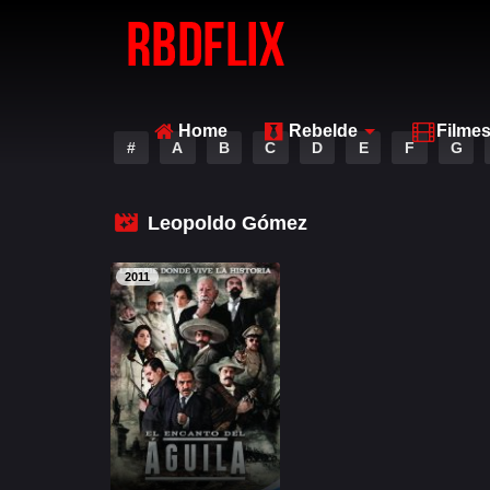
Home
Rebelde
Filme
#
A
B
C
D
E
F
G
Leopoldo Gómez
2011