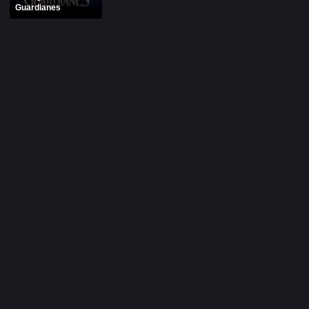
Guardianes
Alfonso Herrera
Anahí
Christian Chávez
Christopher Von Uckermann
Dulce María
Maite Perroni
RBD
SÉRIES
Alfonso Herrera
Anahí
Christian Chávez
Christopher Von Uckermann
Dulce María
Maite Perroni
RBD
SHOWS
Alfonso Herrera
Anahí