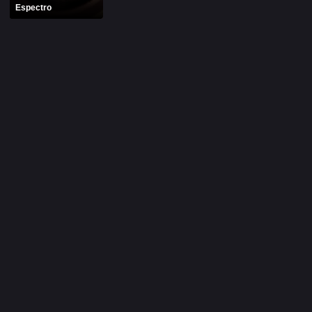
Espectro
Alfonso Herrera
Anahí
Christian Chávez
Christopher Von Uckermann
Dulce María
Maite Perroni
RBD
SÉRIES
Alfonso Herrera
Anahí
Christian Chávez
Christopher Von Uckermann
Dulce María
Maite Perroni
RBD
SHOWS
Alfonso Herrera
Anahí